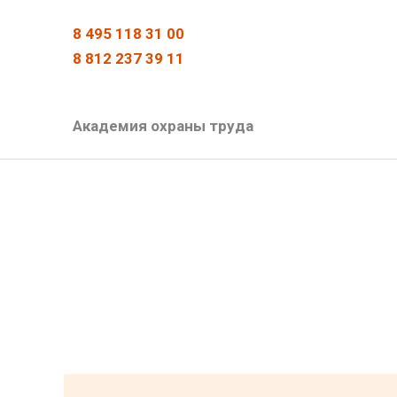
Перейти
Поиск:
8 495 118 31 00
к
8 812 237 39 11
содержимому
Академия охраны труда